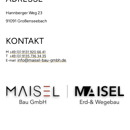
Hannberger Weg 23
91091 Großenseebach
KONTAKT
M
+49 (0) 9131 920 66 41
T
+49 (0) 9135 736 34 35
​info@maisel-bau-gmbh.de
E-mail:
.